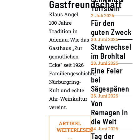
Gastfreundschaft
Tuffstein
Klaus Angel
2. Juli 2026
Für den
100 Jahre
guten Zweck
Tradition in
Adenau: Wie das
30. Juni 2026
Stabwechsel
Gasthaus „Zur
im Brohltal
gemütlichen
28. Juni 2026
Ecke“ seit 1926
Eine Feier
Familiengeschichte,
bei
Nürburgring-
Sägespänen
Kult und echte
26. Juni 2026
Ahr-Weinkultur
Von
vereint.
Remagen in
die Welt
ARTIKEL
24. Juni 2026
WEITERLESEN
Tag der
...