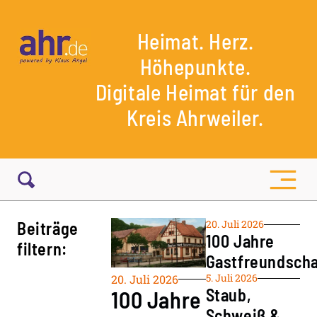
Heimat. Herz.
Höhepunkte.
Digitale Heimat für den
Kreis Ahrweiler.
20. Juli 2026
Beiträge
100 Jahre
filtern:
Gastfreundscha
5. Juli 2026
20. Juli 2026
Staub,
100 Jahre
Schweiß &