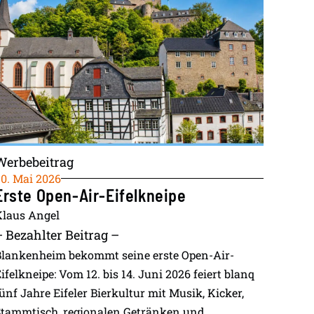
Werbebeitrag
0. Mai 2026
Erste Open-Air-Eifelkneipe
Klaus Angel
– Bezahlter Beitrag –
Blankenheim bekommt seine erste Open-Air-
ifelkneipe: Vom 12. bis 14. Juni 2026 feiert blanq
ünf Jahre Eifeler Bierkultur mit Musik, Kicker,
Stammtisch, regionalen Getränken und