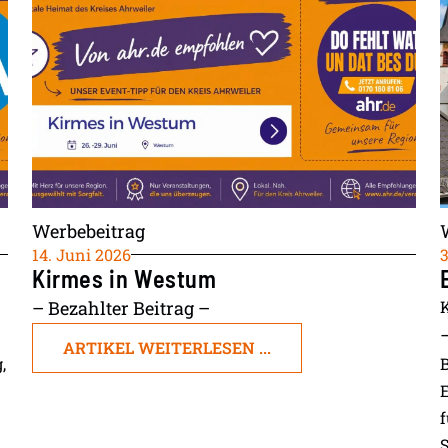
Werbebeitrag
14. Juni 2026
3
Kirmes in Westum
– Bezahlter Beitrag –
ARTIKEL WEITERLESEN ...
,
E
f