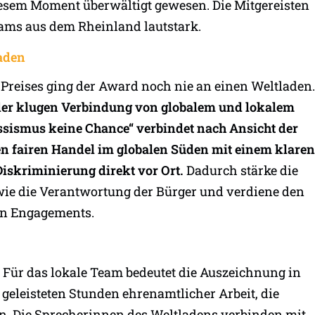
iesem Moment überwältigt gewesen. Die Mitgereisten
eams aus dem Rheinland lautstark.
laden
 Preises ging der Award noch nie an einen Weltladen.
 der klugen Verbindung von globalem und lokalem
ssismus keine Chance“ verbindet nach Ansicht der
en fairen Handel im globalen Süden mit einem klaren
skriminierung direkt vor Ort.
Dadurch stärke die
owie die Verantwortung der Bürger und verdiene den
hen Engagements.
. Für das lokale Team bedeutet die Auszeichnung in
 geleisteten Stunden ehrenamtlicher Arbeit, die
en. Die Sprecherinnen des Weltladens verbinden mit