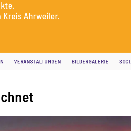
kte.
 Kreis Ahrweiler.
EN
VERANSTALTUNGEN
BILDERGALERIE
SOCI
ichnet