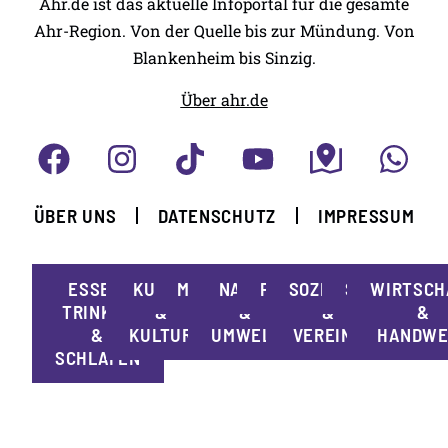
Ahr.de ist das aktuelle Infoportal für die gesamte
Ahr-Region. Von der Quelle bis zur Mündung. Von
Blankenheim bis Sinzig.
Über ahr.de
ÜBER UNS
DATENSCHUTZ
IMPRESSUM
ESSEN,
KUNST
MOBILITÄT
NATUR
POLITIK
SOZIALES
SPORT
WIRTSCH
TRINKEN
&
&
&
&
&
KULTUR
UMWELT
VEREINE
HANDWE
SCHLAFEN