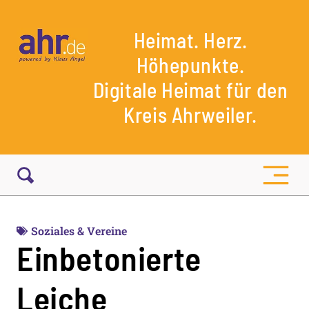
Heimat. Herz.
Höhepunkte.
Digitale Heimat für den
Kreis Ahrweiler.
Soziales & Vereine
Einbetonierte
Leiche