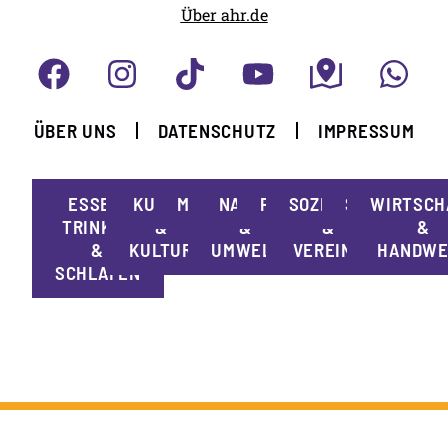
Über ahr.de
ÜBER UNS
DATENSCHUTZ
IMPRESSUM
ESSEN,
KUNST
MOBILITÄT
NATUR
POLITIK
SOZIALES
SPORT
WIRTSCH
TRINKEN
&
&
&
&
&
KULTUR
UMWELT
VEREINE
HANDWE
SCHLAFEN