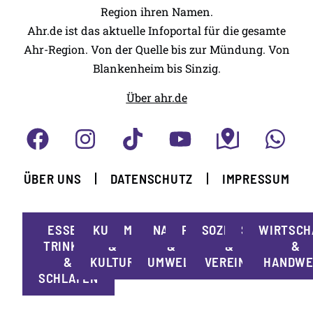
Region ihren Namen.
Ahr.de ist das aktuelle Infoportal für die gesamte
Ahr-Region. Von der Quelle bis zur Mündung. Von
Blankenheim bis Sinzig.
Über ahr.de
ÜBER UNS
DATENSCHUTZ
IMPRESSUM
ESSEN,
KUNST
MOBILITÄT
NATUR
POLITIK
SOZIALES
SPORT
WIRTSCH
TRINKEN
&
&
&
&
&
KULTUR
UMWELT
VEREINE
HANDWE
SCHLAFEN