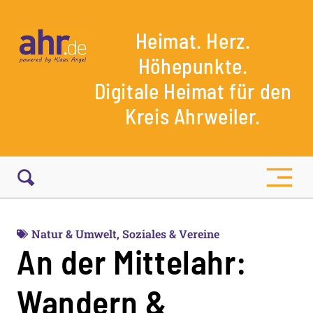
Heimat. Herz.
Höhepunkte.
Digitale Heimat für den
Kreis Ahrweiler.
Natur & Umwelt
,
Soziales & Vereine
An der Mittelahr:
Wandern &