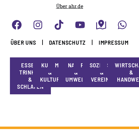
Über ahr.de
ÜBER UNS
DATENSCHUTZ
IMPRESSUM
ESSEN,
KUNST
MOBILITÄT
NATUR
POLITIK
SOZIALES
SPORT
WIRTSCH
TRINKEN
&
&
&
&
&
KULTUR
UMWELT
VEREINE
HANDWE
SCHLAFEN