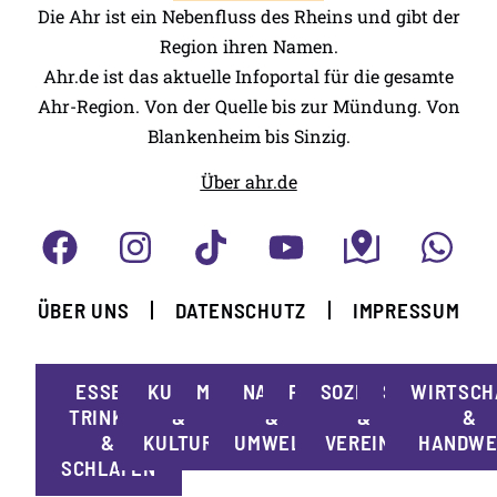
Die Ahr ist ein Nebenfluss des Rheins und gibt der
Region ihren Namen.
Ahr.de ist das aktuelle Infoportal für die gesamte
Ahr-Region. Von der Quelle bis zur Mündung. Von
Blankenheim bis Sinzig.
Über ahr.de
ÜBER UNS
DATENSCHUTZ
IMPRESSUM
ESSEN,
KUNST
MOBILITÄT
NATUR
POLITIK
SOZIALES
SPORT
WIRTSCH
TRINKEN
&
&
&
&
&
KULTUR
UMWELT
VEREINE
HANDWE
SCHLAFEN