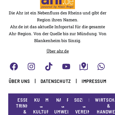
Die Ahr ist ein Nebenfluss des Rheins und gibt der
Region ihren Namen.
Ahr.de ist das aktuelle Infoportal für die gesamte
Ahr-Region. Von der Quelle bis zur Mündung. Von
Blankenheim bis Sinzig.
Über ahr.de
ÜBER UNS
DATENSCHUTZ
IMPRESSUM
ESSEN,
KUNST
MOBILITÄT
NATUR
POLITIK
SOZIALES
SPORT
WIRTSCH
TRINKEN
&
&
&
&
&
KULTUR
UMWELT
VEREINE
HANDWE