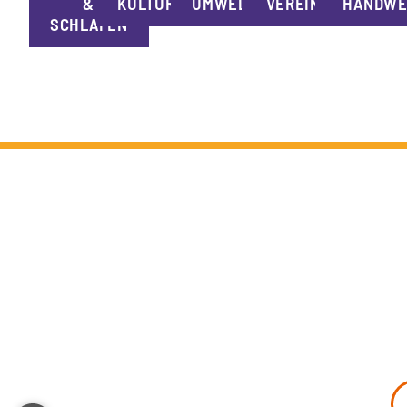
&
KULTUR
UMWELT
VEREINE
HANDWE
SCHLAFEN