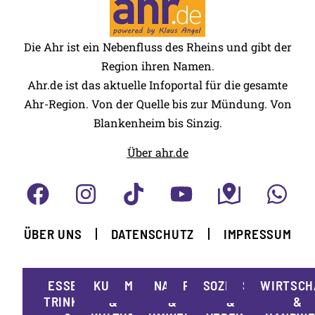
Die Ahr ist ein Nebenfluss des Rheins und gibt der
Region ihren Namen.
Ahr.de ist das aktuelle Infoportal für die gesamte
Ahr-Region. Von der Quelle bis zur Mündung. Von
Blankenheim bis Sinzig.
Über ahr.de
ÜBER UNS
DATENSCHUTZ
IMPRESSUM
ESSEN,
KUNST
MOBILITÄT
NATUR
POLITIK
SOZIALES
SPORT
WIRTSCH
TRINKEN
&
&
&
&