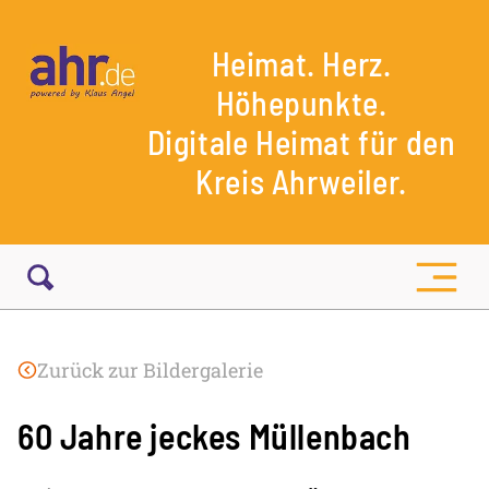
Heimat. Herz.
Höhepunkte.
Digitale Heimat für den
Kreis Ahrweiler.
Zurück zur Bildergalerie
60 Jahre jeckes Müllenbach