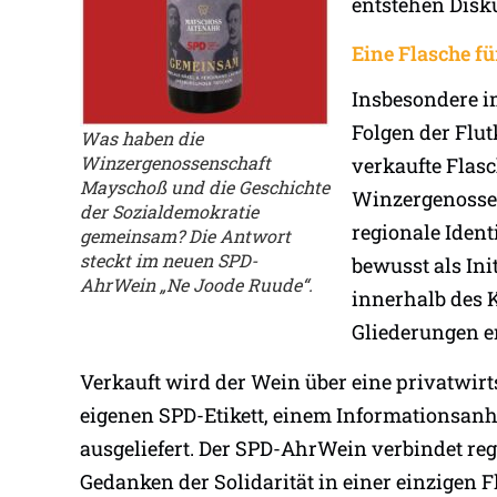
entstehen Disku
Eine Flasche fü
Insbesondere im
Folgen der Flut
Was haben die
Winzergenossenschaft
verkaufte Flas
Mayschoß und die Geschichte
Winzergenossen
der Sozialdemokratie
regionale Ident
gemeinsam? Die Antwort
steckt im neuen SPD-
bewusst als Init
AhrWein „Ne Joode Ruude“.
innerhalb des 
Gliederungen e
Verkauft wird der Wein über eine privatwir
eigenen SPD-Etikett, einem Informationsanh
ausgeliefert. Der SPD-AhrWein verbindet reg
Gedanken der Solidarität in einer einzigen F