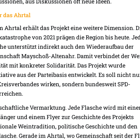
ssionen, aus Diskussionen oft neue Ideen.
r das Ahrtal
 Ahrtal erhält das Projekt eine weitere Dimension. D
katastrophe von 2021 prägen die Region bis heute. Je
che unterstützt indirekt auch den Wiederaufbau der
schaft Mayschoß-Altenahr. Damit verbindet der We
ität mit konkreter Solidarität. Das Projekt wurde
iative aus der Parteibasis entwickelt. Es soll nicht nu
Kreisverbandes wirken, sondern bundesweit SPD-
rreichen.
tschaftliche Vermarktung. Jede Flasche wird mit ein
änger und einem Flyer zur Geschichte des Projekts
ionale Weintradition, politische Geschichte und den
lasche. Gerade im Ahrtal, wo Gemeinschaft seit der Fl