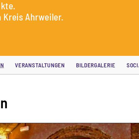
kte.
 Kreis Ahrweiler.
EN
VERANSTALTUNGEN
BILDERGALERIE
SOCI
in