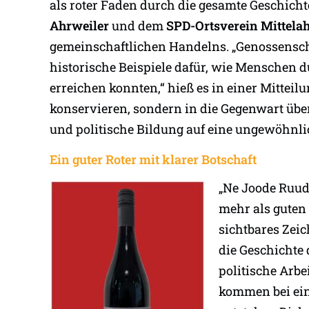
als roter Faden durch die gesamte Geschichte
Ahrweiler
und dem
SPD-Ortsverein Mittela
gemeinschaftlichen Handelns. „Genossensc
historische Beispiele dafür, wie Menschen d
erreichen konnten,“ hieß es in einer Mitteil
konservieren, sondern in die Gegenwart über
und politische Bildung auf eine ungewöhnli
Ein guter Roter mit klarer Botschaft
„Ne Joode Ruude
mehr als guten
sichtbares Zeic
die Geschichte 
politische Arbe
kommen bei ei