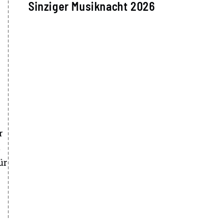
Sinziger Musiknacht 2026
r
s
ür