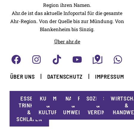
Region ihren Namen.
Ahr.de ist das aktuelle Infoportal für die gesamte
Ahr-Region. Von der Quelle bis zur Mündung. Von
Blankenheim bis Sinzig.
Über ahr.de
ÜBER UNS
DATENSCHUTZ
IMPRESSUM
ESSEN,
KUNST
MOBILITÄT
NATUR
POLITIK
SOZIALES
SPORT
WIRTSCH
TRINKEN
&
&
&
&
&
KULTUR
UMWELT
VEREINE
HANDWE
SCHLAFEN