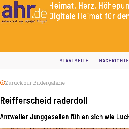
Heimat. Herz. Höhepun
Digitale Heimat für den
STARTSEITE
NACHRICHT
Zurück zur Bildergalerie
Reifferscheid raderdoll
Antweiler Junggesellen fühlen sich wie Luc