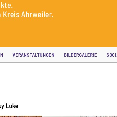
kte.
 Kreis Ahrweiler.
EN
VERANSTALTUNGEN
BILDERGALERIE
SOCI
ky Luke