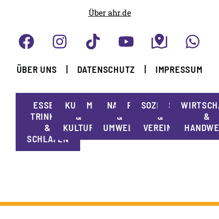
Über ahr.de
ÜBER UNS
DATENSCHUTZ
IMPRESSUM
ESSEN,
KUNST
MOBILITÄT
NATUR
POLITIK
SOZIALES
SPORT
WIRTSCH
TRINKEN
&
&
&
&
&
KULTUR
UMWELT
VEREINE
HANDWE
SCHLAFEN