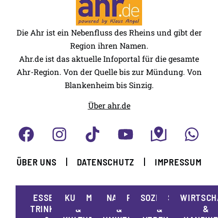
Die Ahr ist ein Nebenfluss des Rheins und gibt der
Region ihren Namen.
Ahr.de ist das aktuelle Infoportal für die gesamte
Ahr-Region. Von der Quelle bis zur Mündung. Von
Blankenheim bis Sinzig.
Über ahr.de
ÜBER UNS
DATENSCHUTZ
IMPRESSUM
ESSEN,
KUNST
MOBILITÄT
NATUR
POLITIK
SOZIALES
SPORT
WIRTSCH
TRINKEN
&
&
&
&