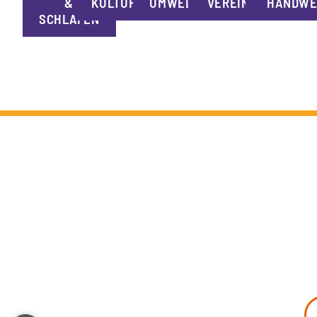
&
KULTUR
UMWELT
VEREINE
HANDWE
SCHLAFEN