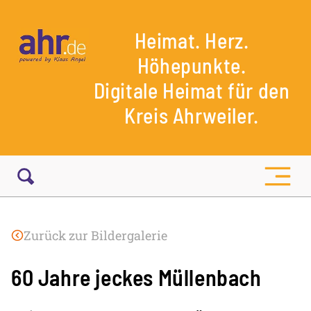
Heimat. Herz.
Höhepunkte.
Digitale Heimat für den
Kreis Ahrweiler.
Zurück zur Bildergalerie
60 Jahre jeckes Müllenbach