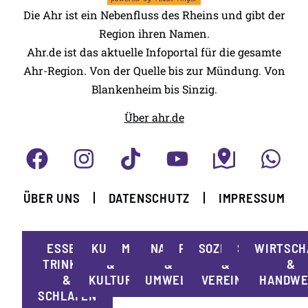
Die Ahr ist ein Nebenfluss des Rheins und gibt der
Region ihren Namen.
Ahr.de ist das aktuelle Infoportal für die gesamte
Ahr-Region. Von der Quelle bis zur Mündung. Von
Blankenheim bis Sinzig.
Über ahr.de
ÜBER UNS
DATENSCHUTZ
IMPRESSUM
ESSEN,
KUNST
MOBILITÄT
NATUR
POLITIK
SOZIALES
SPORT
WIRTSCH
TRINKEN
&
&
&
&
&
KULTUR
UMWELT
VEREINE
HANDWE
SCHLAFEN