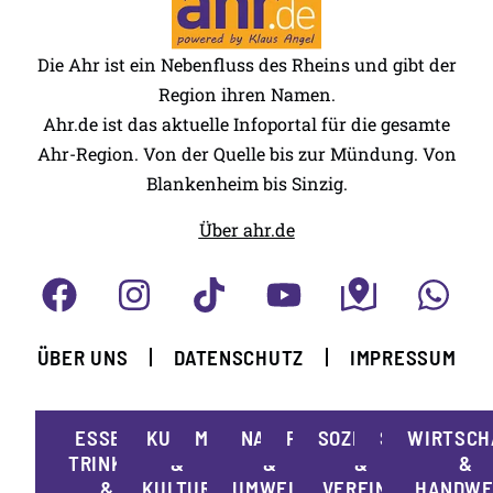
Die Ahr ist ein Nebenfluss des Rheins und gibt der
Region ihren Namen.
Ahr.de ist das aktuelle Infoportal für die gesamte
Ahr-Region. Von der Quelle bis zur Mündung. Von
Blankenheim bis Sinzig.
Über ahr.de
ÜBER UNS
DATENSCHUTZ
IMPRESSUM
ESSEN,
KUNST
MOBILITÄT
NATUR
POLITIK
SOZIALES
SPORT
WIRTSCH
TRINKEN
&
&
&
&
&
KULTUR
UMWELT
VEREINE
HANDWE