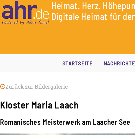
Heimat. Herz. Höhepun
Digitale Heimat für den
STARTSEITE
NACHRICHT
Zurück zur Bildergalerie
Kloster Maria Laach
Romanisches Meisterwerk am Laacher See