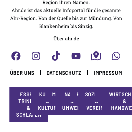
Region ihren Namen.
Ahr.de ist das aktuelle Infoportal für die gesamte
Ahr-Region. Von der Quelle bis zur Mündung. Von
Blankenheim bis Sinzig.
Über ahr.de
ÜBER UNS
DATENSCHUTZ
IMPRESSUM
ESSEN,
KUNST
MOBILITÄT
NATUR
POLITIK
SOZIALES
SPORT
WIRTSCH
TRINKEN
&
&
&
&
&
KULTUR
UMWELT
VEREINE
HANDWE
SCHLAFEN