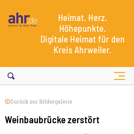
Heimat. Herz.
Höhepunkte.
Digitale Heimat für den
Kreis Ahrweiler.
Zurück zur Bildergalerie
Weinbaubrücke zerstört