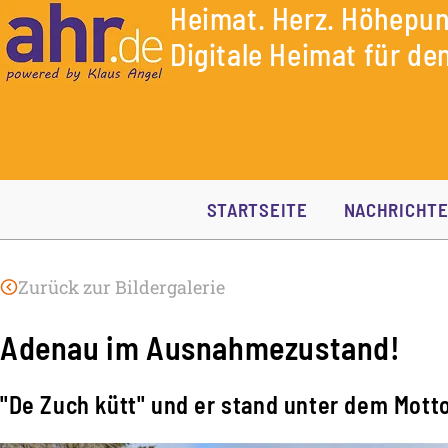
Heimat. Herz. Höhepun
Digitale Heimat für den
STARTSEITE
NACHRICHT
Zurück zur Bildergalerie
Adenau im Ausnahmezustand!
"De Zuch kütt" und er stand unter dem Mott