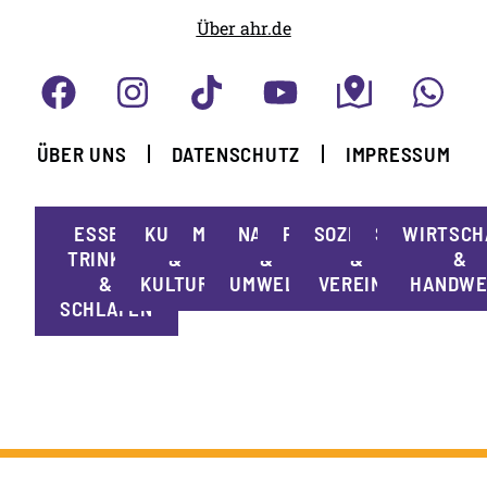
Über ahr.de
ÜBER UNS
DATENSCHUTZ
IMPRESSUM
ESSEN,
KUNST
MOBILITÄT
NATUR
POLITIK
SOZIALES
SPORT
WIRTSCH
TRINKEN
&
&
&
&
&
KULTUR
UMWELT
VEREINE
HANDWE
SCHLAFEN