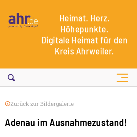
Heimat. Herz.
Höhepunkte.
Digitale Heimat für den
Kreis Ahrweiler.
Zurück zur Bildergalerie
Adenau im Ausnahmezustand!