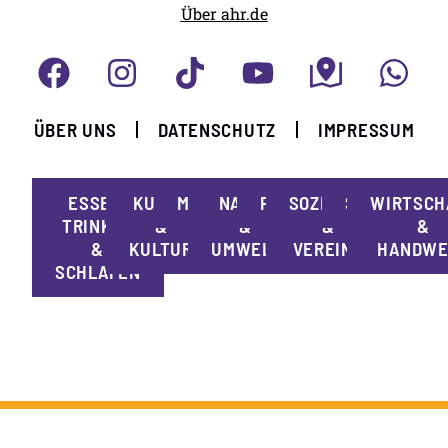
Über ahr.de
ÜBER UNS
DATENSCHUTZ
IMPRESSUM
ESSEN,
KUNST
MOBILITÄT
NATUR
POLITIK
SOZIALES
SPORT
WIRTSCH
TRINKEN
&
&
&
&
&
KULTUR
UMWELT
VEREINE
HANDWE
SCHLAFEN