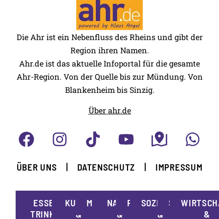
Die Ahr ist ein Nebenfluss des Rheins und gibt der
Region ihren Namen.
Ahr.de ist das aktuelle Infoportal für die gesamte
Ahr-Region. Von der Quelle bis zur Mündung. Von
Blankenheim bis Sinzig.
Über ahr.de
ÜBER UNS
DATENSCHUTZ
IMPRESSUM
ESSEN,
KUNST
MOBILITÄT
NATUR
POLITIK
SOZIALES
SPORT
WIRTSCH
TRINKEN
&
&
&
&